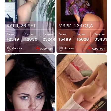
КАТЯ, 26 ЛЕТ
МЭРИ, 23 ГОДА
За час
За два
За ночь
За час
За два
За ночь
12549
12830
25244
15489
15028
35431
Москва
Москва
Аэропорт
Аэропорт