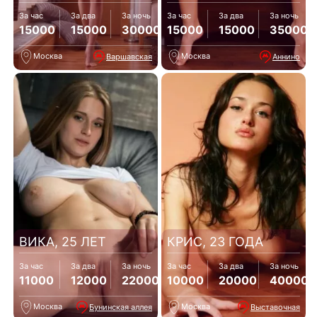
За час
За два
За ночь
За час
За два
За ночь
15000
15000
30000
15000
15000
35000
Москва
Москва
Варшавская
Аннино
ВИКА, 25 ЛЕТ
КРИС, 23 ГОДА
За час
За два
За ночь
За час
За два
За ночь
11000
12000
22000
10000
20000
40000
Москва
Москва
Бунинская аллея
Выставочная