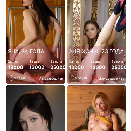
ЯНА, 24 ГОДА
АНЯ-ХОЧУ), 23 ГОДА
За час
За два
За ночь
За час
За два
За ночь
13000
13000
25000
12000
12000
25000
Москва
Москва
Автозаводская
Домодедовская