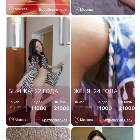
Москва
Воробьевы горы
Москва
БЬЯНКА, 22 ГОДА
ЖЕНЯ, 24 ГОДА
За час
За два
За ночь
За час
За два
За ночь
Не указано
Не указано
11000
21000
11000
21000
Москва
Москва
Братиславская
Битцевский Парк