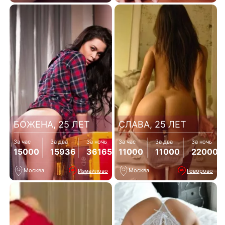
БОЖЕНА, 25 ЛЕТ
СЛАВА, 25 ЛЕТ
За час
За два
За ночь
За час
За два
За ночь
15000
15936
36165
11000
11000
22000
Москва
Москва
Измайлово
Говорово