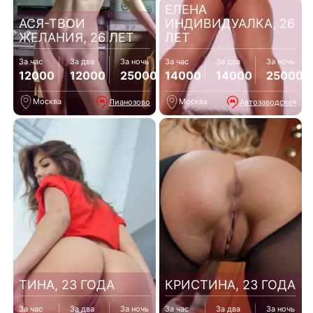
ЕЛЕНА
АСЯ-ТВОИ
ИНДИВИДУАЛКА, 26
ЖЕЛАНИЯ, 26 ЛЕТ
ЛЕТ
За час
За два
За ночь
За час
За два
За ночь
12000
12000
25000
14000
14000
25000
Москва
Москва
Лианозово
Автозаводская
ТИНА, 23 ГОДА
КРИСТИНА, 23 ГОДА
За час
За два
За ночь
За час
За два
За ночь