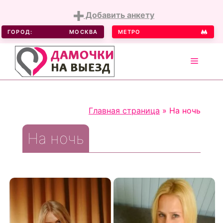
Добавить анкету
ГОРОД:
МОСКВА
МЕТРО
MENU
Skip
to
Главная страница
»
На ночь
content
На ночь