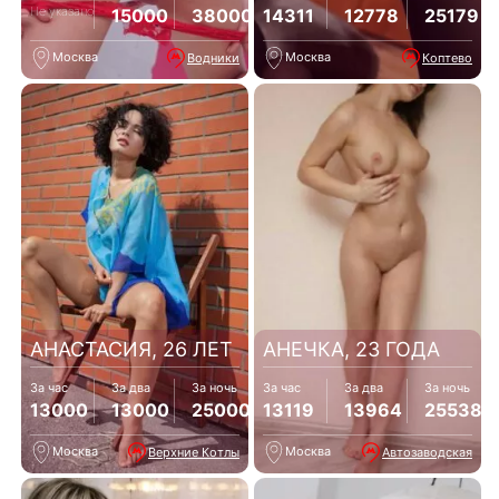
Не указано
15000
38000
14311
12778
25179
Москва
Москва
Водники
Коптево
АНАСТАСИЯ, 26 ЛЕТ
АНЕЧКА, 23 ГОДА
За час
За два
За ночь
За час
За два
За ночь
13000
13000
25000
13119
13964
25538
Москва
Москва
Верхние Котлы
Автозаводская