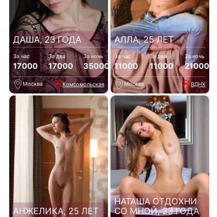
ДАША, 23 ГОДА
АЛЛА, 25 ЛЕТ
За час
За два
За ночь
За час
За два
За ночь
17000
17000
35000
11000
11000
21000
Москва
Москва
Комсомольская
ВДНХ
НАТАША ОТДОХНИ
АНЖЕЛИКА, 25 ЛЕТ
СО МНОЙ, 23 ГОДА