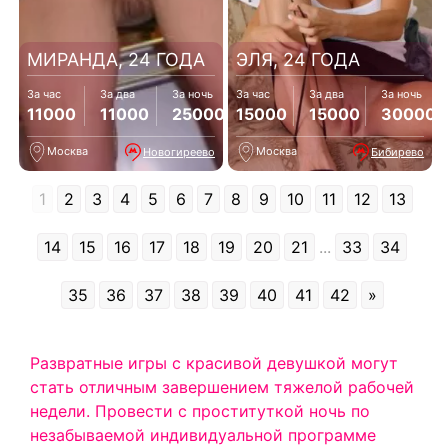
МИРАНДА, 24 ГОДА
ЭЛЯ, 24 ГОДА
За час
За два
За ночь
За час
За два
За ночь
11000
11000
25000
15000
15000
30000
Москва
Москва
Новогиреево
Бибирево
1
2
3
4
5
6
7
8
9
10
11
12
13
14
15
16
17
18
19
20
21
...
33
34
35
36
37
38
39
40
41
42
»
Развратные игры с красивой девушкой могут
стать отличным завершением тяжелой рабочей
недели. Провести с проституткой ночь по
незабываемой индивидуальной программе