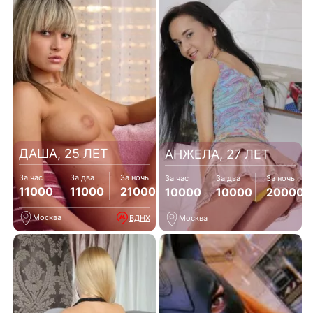
ДАША, 25 ЛЕТ
АНЖЕЛА, 27 ЛЕТ
За час
За два
За ночь
За час
За два
За ночь
11000
11000
21000
10000
10000
20000
Москва
ВДНХ
Москва