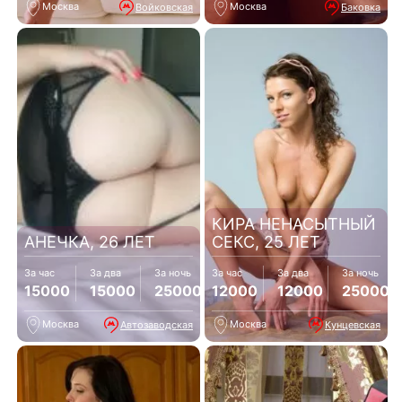
Москва
Москва
Войковская
Баковка
КИРА НЕНАСЫТНЫЙ
АНЕЧКА, 26 ЛЕТ
СЕКС, 25 ЛЕТ
За час
За два
За ночь
За час
За два
За ночь
15000
15000
25000
12000
12000
25000
Москва
Москва
Автозаводская
Кунцевская