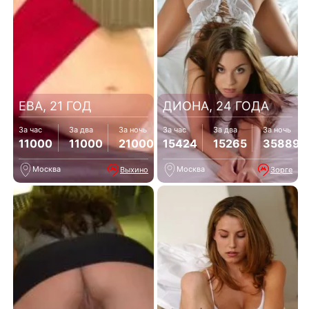
ЕВА, 21 ГОД
ДИОНА, 24 ГОДА
За час
За два
За ночь
За час
За два
За ночь
11000
11000
21000
15424
15265
35889
Москва
Москва
Выхино
Зорге