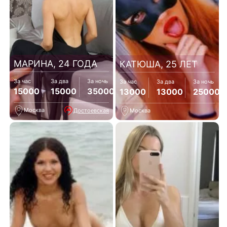
МАРИНА, 24 ГОДА
КАТЮША, 25 ЛЕТ
За час
За два
За ночь
За час
За два
За ночь
15000
15000
35000
13000
13000
25000
Москва
Достоевская
Москва