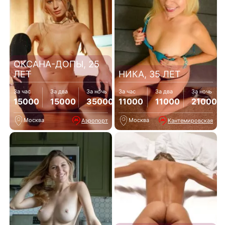
ОКСАНА-ДОПЫ, 25
ЛЕТ
НИКА, 35 ЛЕТ
За час
За два
За ночь
За час
За два
За ночь
15000
15000
35000
11000
11000
21000
Москва
Москва
Аэропорт
Кантемировская