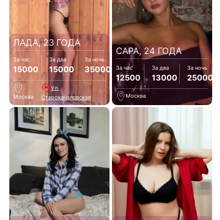
ЛАДА, 23 ГОДА
САРА, 24 ГОДА
За час
За два
За ночь
15000
15000
35000
За час
За два
За ночь
12500
13000
25000
Ул.
Москва
Москва
Старокачаловская