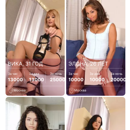
ВИКА, 31 ГОД
ЭЛОНА, 26 ЛЕТ
За час
За два
За ночь
За час
За два
За ночь
13000
13000
25000
10000
10000
20000
Москва
Москва