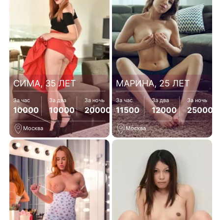
СИМА, 35 ЛЕТ
МАРИНА, 25 ЛЕТ
За час
За два
За ночь
За час
За два
За ночь
10000
10000
20000
11500
12000
25000
Москва
Москва