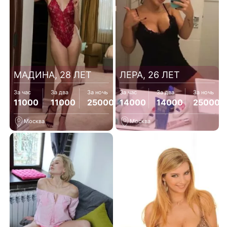
МАДИНА, 28 ЛЕТ
ЛЕРА, 26 ЛЕТ
За час
За два
За ночь
За час
За два
За ночь
11000
11000
25000
14000
14000
25000
Москва
Москва