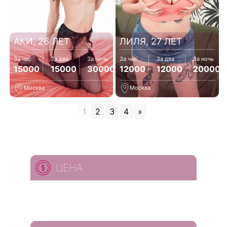
АКИ, 26 ЛЕТ
ЛИЛЯ, 27 ЛЕТ
За час
За два
За ночь
За час
За два
За ночь
15000
15000
30000
12000
12000
20000
Москва
Москва
1
2
3
4
»
ЦЕНА