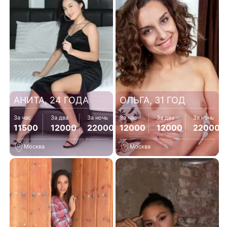
АНИТА, 24 ГОДА
ОЛЬГА, 31 ГОД
За час
За два
За ночь
За час
За два
За ночь
11500
12000
22000
12000
12000
22000
Москва
Москва