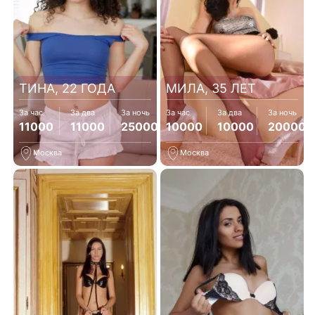
ТИНА, 22 ГОДА
МИЛА, 35 ЛЕТ
За час
За два
За ночь
За час
За два
За ночь
11000
11000
25000
10000
10000
20000
Москва
Москва