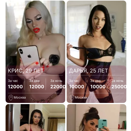
КРИС, 29 ЛЕТ
ДАРЬЯ, 25 ЛЕТ
За час
За два
За ночь
За час
За два
За ночь
12000
12000
22000
10000
10000
25000
Москва
Москва