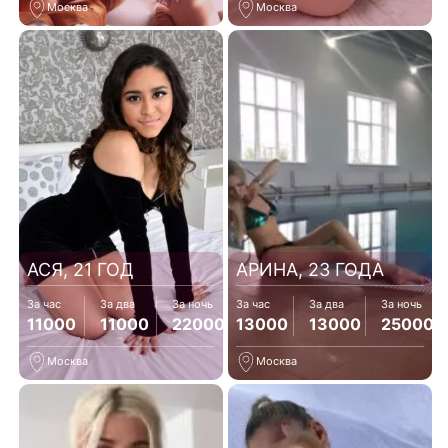
Москва
Москва
АСЯ, 21 ГОД
АРИНА, 23 ГОДА
За час
За два
За ночь
За час
За два
За ночь
11000
11000
22000
13000
13000
25000
Москва
Москва