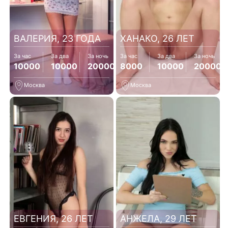
ВАЛЕРИЯ, 23 ГОДА
ХАНАКО, 26 ЛЕТ
За час
За два
За ночь
За час
За два
За ночь
10000
10000
20000
8000
10000
20000
Москва
Москва
ЕВГЕНИЯ, 26 ЛЕТ
АНЖЕЛА, 29 ЛЕТ