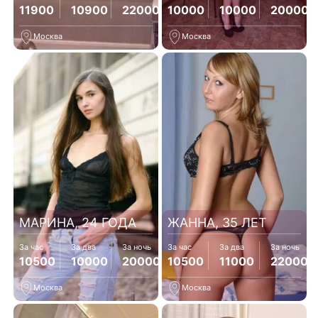
11900
10900
22000
10000
10000
20000
Москва
Москва
МАРИНА, 24 ГОДА
ЖАННА, 35 ЛЕТ
За час
За два
За ночь
За час
За два
За ночь
10500
10000
20000
10500
11000
22000
Москва
Москва