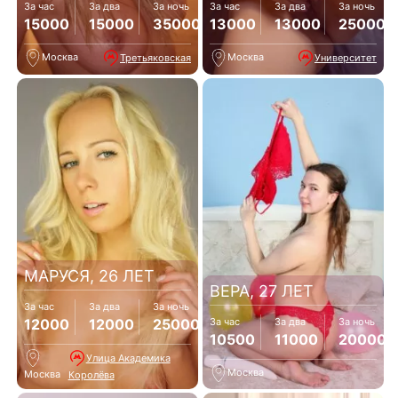
За час
За два
За ночь
За час
За два
За ночь
15000
15000
35000
13000
13000
25000
Москва
Москва
Третьяковская
Университет
МАРУСЯ, 26 ЛЕТ
ВЕРА, 27 ЛЕТ
За час
За два
За ночь
12000
12000
25000
За час
За два
За ночь
10500
11000
20000
Улица Академика
Москва
Москва
Королёва