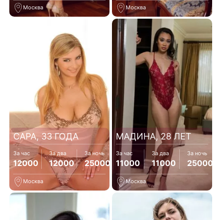
Москва
Москва
САРА, 33 ГОДА
МАДИНА, 28 ЛЕТ
За час
За два
За ночь
За час
За два
За ночь
12000
12000
25000
11000
11000
25000
Москва
Москва