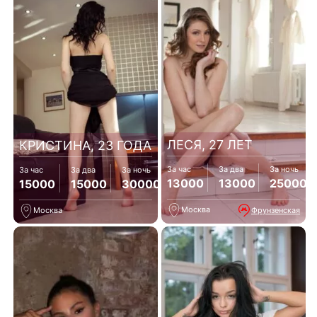
ЛЕСЯ, 27 ЛЕТ
КРИСТИНА, 23 ГОДА
За час
За два
За ночь
За час
За два
За ночь
13000
13000
25000
15000
15000
30000
Москва
Фрунзенская
Москва