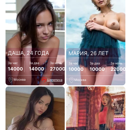
ДАША, 24 ГОДА
МАРИЯ, 26 ЛЕТ
За час
За два
За ночь
За час
За два
За ночь
14000
14000
27000
10000
10000
22000
Москва
Шелепиха
Москва