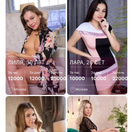
ЛИЛЯ, 30 ЛЕТ
ЛАРА, 26 ЛЕТ
За час
За два
За ночь
За час
За два
За ночь
12000
12000
25000
10000
10000
22000
Москва
Москва