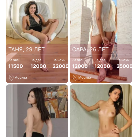
ТАНЯ, 29 ЛЕТ
САРА, 26 ЛЕТ
За час
За два
За ночь
За час
За два
За ночь
11500
12000
22000
12000
12000
25000
Москва
Москва