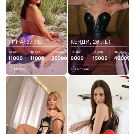
ТИНА, 37 ЛЕТ
КЕНДИ, 26 ЛЕТ
За час
За два
За ночь
За час
За два
За ночь
11000
11000
25000
9000
15000
40000
Москва
Москва