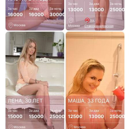
За час
За два
За ночь
13000
13000
25000
За час
За два
За ночь
16000
16000
30000
Ул.
Москва
Москва
Старокачаловская
ЛЕНА, 30 ЛЕТ
МАША, 33 ГОДА
За час
За два
За ночь
За час
За два
За ночь
15000
15000
25000
12500
13000
25000
Москва
Москва