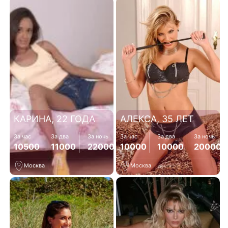
КАРИНА, 22 ГОДА
АЛЕКСА, 35 ЛЕТ
За час
За два
За ночь
За час
За два
За ночь
10500
11000
22000
10000
10000
20000
Москва
Москва