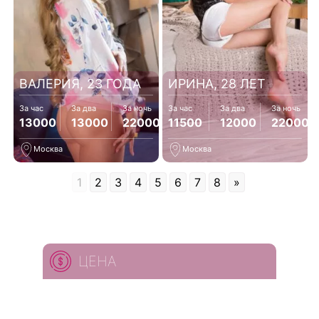
ВАЛЕРИЯ, 23 ГОДА
ИРИНА, 28 ЛЕТ
За час
За два
За ночь
За час
За два
За ночь
13000
13000
22000
11500
12000
22000
Москва
Москва
1
2
3
4
5
6
7
8
»
ЦЕНА